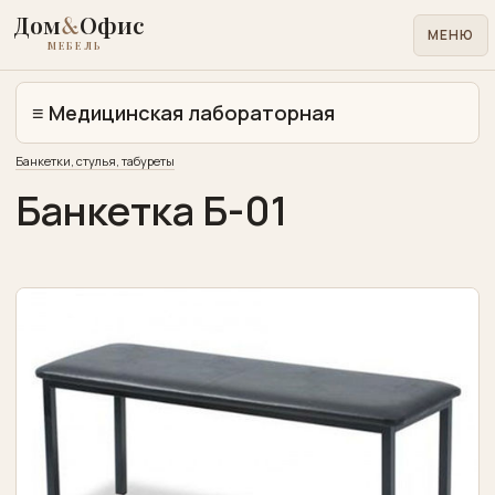
Дом
&
Офис
МЕНЮ
МЕБЕЛЬ
≡
Медицинская лабораторная
Для
Банкетки, стулья, табуреты
дома
Банкетка Б-01
Для
офиса
Лофт
металл
Кровати
матрасы
Медицинская
лабораторная
Учебная