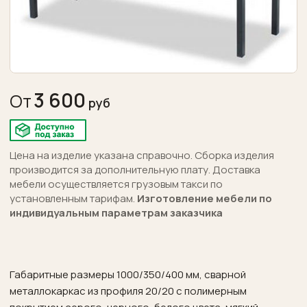
дошкольная
Конференц-
залы
Торговая
выставочная
3 600
От
Бары
рестораны
Цена на изделие указана справочно. Сборка изделия
производится за дополнительную плату. Доставка
Отзывы
мебели осуществляется грузовым такси по
установленным тарифам.
Изготовление мебели по
Написать
индивидуальным параметрам заказчика
нам
Сделать
заказ
Габаритные размеры 1000/350/400 мм, сварной
металлокаркас из профиля 20/20 с полимерным
Акции