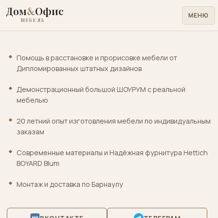
Дом
&
Офис
МЕНЮ
МЕБЕЛЬ
Помощь в расстановке и прорисовке мебели от
Для
Дипломированных штатных дизайнов
дома
Демонстрационный большой ШОУРУМ с реальной
Для
мебелью
офиса
20 летний опыт изготовления мебели по индивидуальным
Лофт
заказам
металл
Кровати
Cовременные материалы и Надёжная фурнитура Hettich
матрасы
BOYARD Blum
Медицинская
Монтаж и доставка по Барнаулу
лабораторная
Учебная
ВКОНТАКТЕ
ТЕЛЕГРАМ