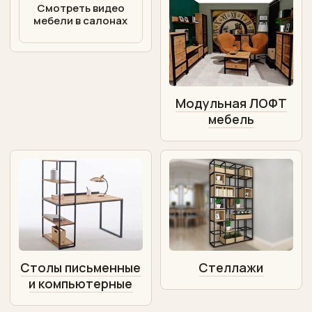
Смотреть видео
Поставщики
мебели в салонах
Контакты
Модульная ЛОФТ
мебель
Столы письменные
Стеллажи
и компьютерные