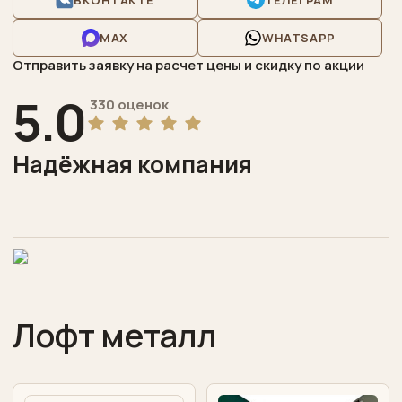
дошкольная
MAX
WHATSAPP
Конференц-
Отправить заявку на расчет цены и скидку по акции
залы
5.0
Торговая
330 оценок
выставочная
Надёжная компания
Бары
рестораны
Отзывы
Написать
нам
Лофт металл
Сделать
заказ
Акции