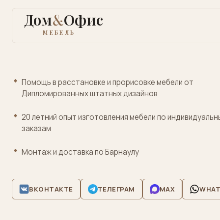
Дом
&
Офис
МЕБЕЛЬ
Для
Помощь в расстановке и прорисовке мебели от
дома
Дипломированных штатных дизайнов
Для
20 летний опыт изготовления мебели по индивидуальн
офиса
заказам
Лофт
Монтаж и доставка по Барнаулу
металл
Кровати
матрасы
ВКОНТАКТЕ
ТЕЛЕГРАМ
MAX
WHAT
Медицинская
лабораторная