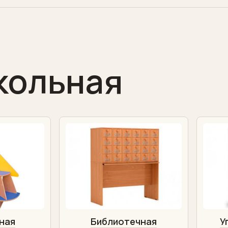
кольная
ная
Библиотечная
У