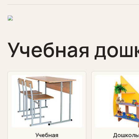
Учебная
дошкольная
Конференц-
залы
Учебная дош
Торговая
выставочная
Бары
рестораны
Отзывы
Написать
нам
Сделать
заказ
Учебная
Дошколь