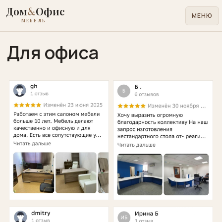
Дом
&
Офис
МЕНЮ
МЕБЕЛЬ
Для офиса
Для
дома
Для
офиса
Лофт
металл
Кровати
матрасы
Медицинская
лабораторная
Учебная