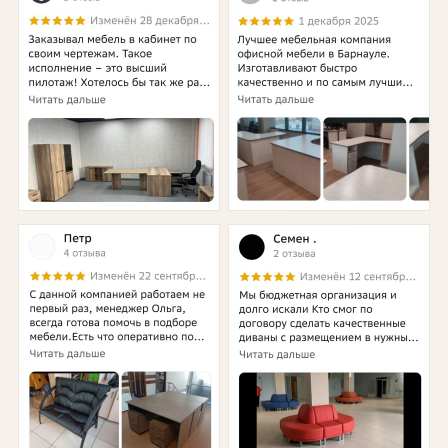
дошкольная
Конференц-
залы
Торговая
выставочная
Бары
рестораны
Отзывы
Написать
нам
Сделать
заказ
Акции