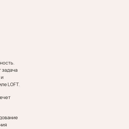
ность.
т задача
 и
ле LOFT.
лечет
удование
ния