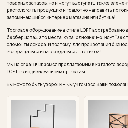
товарных запасов, но и могут выступать также элеме
расположить продукцию и грамотно направить потоки
запоминающийся интерьер магазина или бутика!
Торговое оборудование в стиле LOFT востребовано в 
барбершопах, это места, куда, однозначно, идут "за с
элементы декора. И поэтому, для процветания бизнес
возвращаться и наслаждаться эстетикой!
Мы не ограничиваемся предлагаемым в каталоге ассо
LOFT по индивидуальным проектам.
Вы можете быть уверены – мы учтем все Ваши пожелан