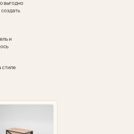
ко выгодно
 создать
ель и
лось
в стиле