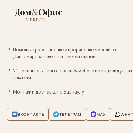
Дом
&
Офис
МЕБЕЛЬ
Для
Помощь в расстановке и прорисовке мебели от
дома
Дипломированных штатных дизайнов
Для
20 летний опыт изготовления мебели по индивидуальн
офиса
заказам
Лофт
Монтаж и доставка по Барнаулу
металл
Кровати
матрасы
ВКОНТАКТЕ
ТЕЛЕГРАМ
MAX
WHAT
Медицинская
лабораторная