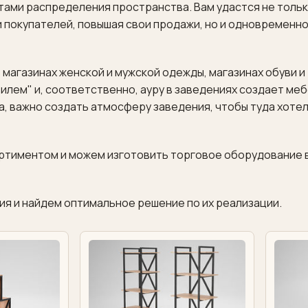
нтами распределения пространства. Вам удастся не толь
 покупателей, повышая свои продажи, но и одновременно
магазинах женской и мужской одежды, магазинах обуви и
тилем" и, соответственно, ауру в заведениях создает меб
а, важно создать атмосферу заведения, чтобы туда хоте
ртиментом и можем изготовить торговое оборудование 
ия и найдем оптимальное решение по их реализации.