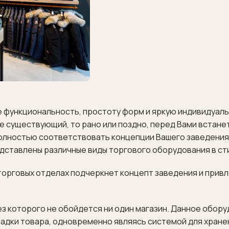
е функциональность, простоту форм и яркую индивидуаль
же существующий, то рано или поздно, перед Вами встане
полностью соответствовать концепции Вашего заведения
дставлены различные виды торгового оборудования в сти
торговых отделах подчеркнет концепт заведения и прив
ез которого не обойдется ни один магазин. Данное обор
адки товара, одновременно являясь системой для хране