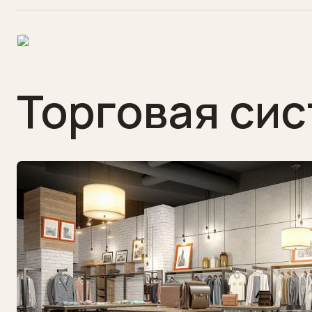
Учебная
дошкольная
Конференц-
залы
Торговая сис
Торговая
выставочная
Бары
рестораны
Отзывы
Написать
нам
Сделать
заказ