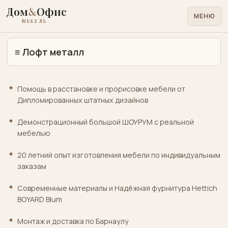
Дом
&
Офис
МЕНЮ
МЕБЕЛЬ
≡
Лофт металл
Для
дома
Помощь в расстановке и прорисовке мебели от
Для
Дипломированных штатных дизайнов
офиса
Демонстрационный большой ШОУРУМ с реальной
Лофт
мебелью
металл
20 летний опыт изготовления мебели по индивидуальным
Кровати
заказам
матрасы
Cовременные материалы и Надёжная фурнитура Hettich
Медицинская
BOYARD Blum
лабораторная
Монтаж и доставка по Барнаулу
Учебная