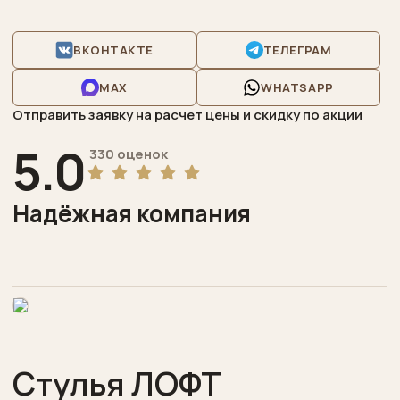
дошкольная
Конференц-
ВКОНТАКТЕ
ТЕЛЕГРАМ
залы
MAX
WHATSAPP
Торговая
Отправить заявку на расчет цены и скидку по акции
выставочная
5.0
330 оценок
Бары
рестораны
Надёжная компания
Отзывы
Написать
нам
Сделать
заказ
Стулья ЛОФТ
Акции