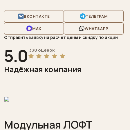
дошкольная
Конференц-
ВКОНТАКТЕ
ТЕЛЕГРАМ
залы
MAX
WHATSAPP
Торговая
Отправить заявку на расчет цены и скидку по акции
выставочная
5.0
330 оценок
Бары
рестораны
Надёжная компания
Отзывы
Написать
нам
Сделать
заказ
Модульная ЛОФТ
Акции