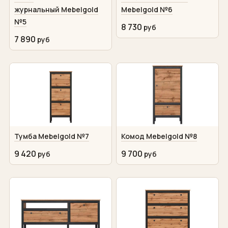
журнальный Mebelgold
Mebelgold №6
№5
8 730
7 890
Тумба Mebelgold №7
Комод Mebelgold №8
9 420
9 700