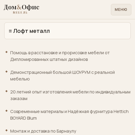
Дом
&
Офис
МЕНЮ
МЕБЕЛЬ
≡
Лофт металл
Для
дома
Помощь в расстановке и прорисовке мебели от
Для
Дипломированных штатных дизайнов
офиса
Демонстрационный большой ШОУРУМ с реальной
Лофт
мебелью
металл
20 летний опыт изготовления мебели по индивидуальным
Кровати
заказам
матрасы
Cовременные материалы и Надёжная фурнитура Hettich
Медицинская
BOYARD Blum
лабораторная
Монтаж и доставка по Барнаулу
Учебная