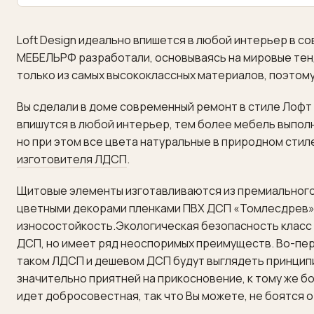
Акции
Loft Design идеально впишется в любой интерьер в со
Поставщики
МЕБЕЛЬРФ разработали, основываясь на мировые тенд
Контакты
только из самых высококлассных материалов, поэтому
Вы сделали в доме современный ремонт в стиле Лофт 
впишутся в любой интерьер, тем более мебель выполн
но при этом все цвета натуральные в природном стил
изготовителя ЛДСП
.
Щитовые элементы изготавливаются из премиального
цветными декорами пленками ПВХ ДСП «Томлесдрев» 1
износостойкость.Экологическая безопасность класс 
ДСП, но имеет ряд неоспоримых преимуществ. Во-перв
таком ЛДСП и дешевом ДСП будут выглядеть принципи
значительно приятней на прикосновение, к тому же б
идет добросовестная, так что Вы можете, не боятся 