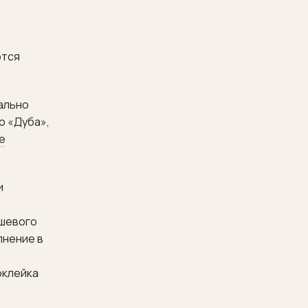
ются
ально
о «Дуба»,
е
и
ешевого
лнение в
оклейка