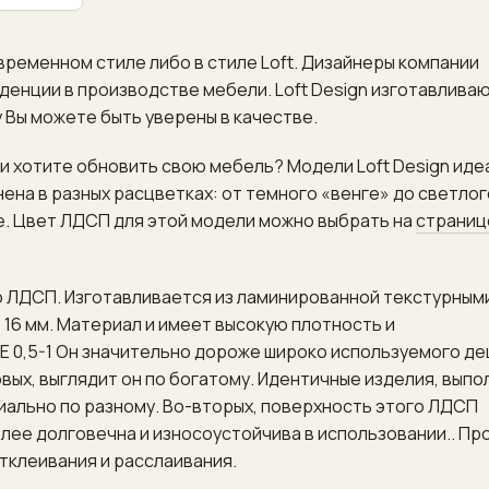
временном стиле либо в стиле Loft. Дизайнеры компании
енции в производстве мебели. Loft Design изготавлива
 Вы можете быть уверены в качестве.
и хотите обновить свою мебель? Модели Loft Design иде
ена в разных расцветках: от темного «венге» до светлог
е. Цвет ЛДСП для этой модели можно выбрать на
страниц
 ЛДСП. Изготавливается из ламинированной текстурным
6 мм. Материал и имеет высокую плотность и
Е 0,5-1 Он значительно дороже широко используемого д
ых, выглядит он по богатому. Идентичные изделия, выпо
ально по разному. Во-вторых, поверхность этого ЛДСП
олее долговечна и износоустойчива в использовании.. Пр
отклеивания и расслаивания.