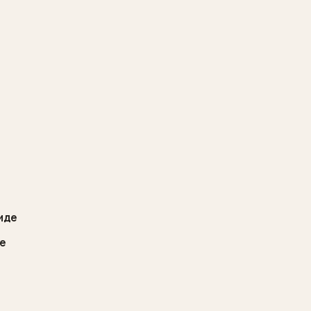
виде
де