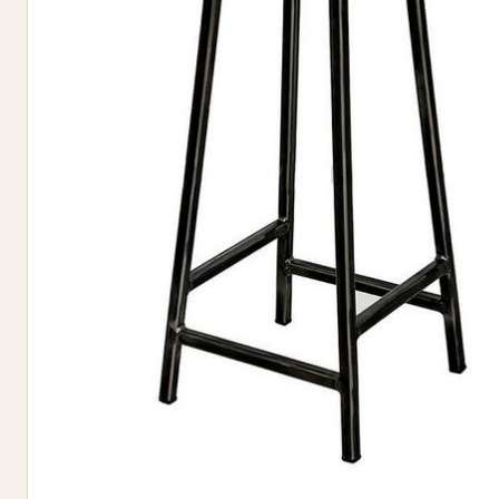
Учебная
дошкольная
Конференц-
залы
Торговая
выставочная
Бары
рестораны
Отзывы
Написать
нам
Сделать
заказ