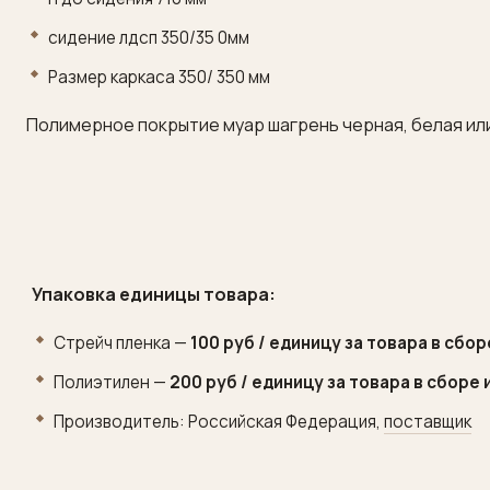
сидени
е
лдсп 350/35
0
мм
Размер каркаса 350/ 350
мм
Полимерное покрытие муар шагрень черная
, белая ил
Упаковка единицы товара:
Стрейч пленка —
100 руб / единицу за товара в сбо
Полиэтилен —
200 руб / единицу за товара в сборе
Производитель: Российская Федерация,
поставщик