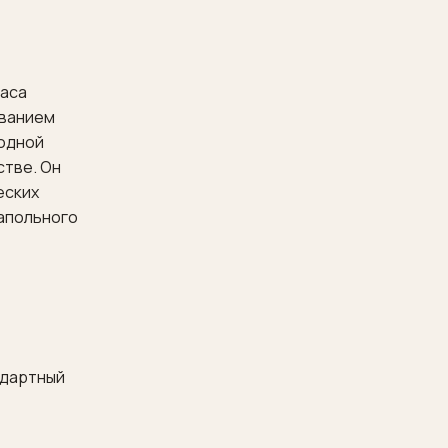
каса
ованием
лодной
стве. Он
еских
напольного
ндартный