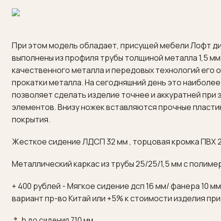
При этом модель обладает, присущей мебели Лофт ди
выполнены из профиля трубы толщиной металла 1,5 м
качественного металла и передовых технологий его 
прокатки металла. На сегодняшний день это наиболе
позволяет сделать изделие точнее и аккуратней при
элементов. Внизу ножек вставляются прочные пласти
покрытия.
Жесткое сидение ЛДСП 32 мм , торцовая кромка ПВХ 
Металлический каркас из трубы 25/25/1,5 мм с полим
+ 400 рублей - Мягкое сидение дсп 16 мм/ фанера 10 м
вариант пр-во Китай или +5% к стоимости изделия пр
h
до сидения
710
мм