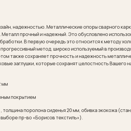
зайн, надежностью. Металлические опоры сварного кар
м. Металл прочный и надежный. Это обусловлено использ
обработки. В первую очередь это относится к методу хо
е прогрессивный метод, широко используемый в производ
 этом также сохраняет прочность и надежность металлич
ковые заглушки, которые сохранят целостность Вашего 
2 мм
ерным покрытием
м , толщина поролона сиденья 20 мм, обивка экокожа (ста
и выборе пр-во «Борисов текстиль»).