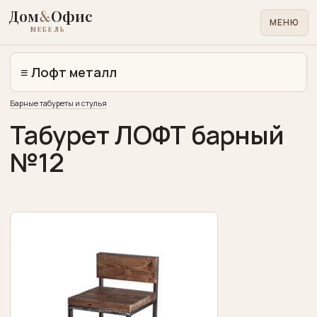
Дом
&
Офис
МЕНЮ
МЕБЕЛЬ
≡
Лофт металл
Для
Барные табуреты и стулья
дома
Табурет ЛОФТ барный
Для
офиса
№12
Лофт
металл
Кровати
матрасы
Медицинская
лабораторная
Учебная