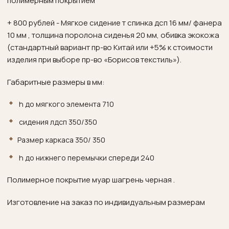
полимерным покрытием
+ 800 рублей - Мягкое сидение т спинка дсп 16 мм/ фанера
10 мм , толщина поролона сиденья 20 мм, обивка экокожа
(стандартный вариант пр-во Китай или +5% к стоимости
изделия при выборе пр-во «Борисов текстиль»).
Габаритные размеры в мм:
h до мягкого элемента 710
сидения лдсп
350/350
Размер каркаса 350/ 350
h до нижнего перемычки спереди
240
Полимерное покрытие муар шагрень черная .
Изготовление на заказ по индивидуальным размерам