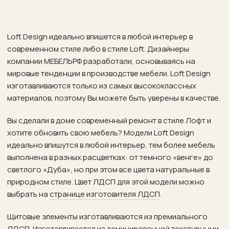
Поставщики
Контакты
Loft Design идеально впишется в любой интерьер в
современном стиле либо в стиле Loft. Дизайнеры
компании МЕБЕЛЬРФ разработали, основываясь на
мировые тенденции в производстве мебели. Loft Design
изготавливаются только из самых высококлассных
материалов, поэтому Вы можете быть уверены в качестве.
Вы сделали в доме современный ремонт в стиле Лофт и
хотите обновить свою мебель? Модели Loft Design
идеально впишутся в любой интерьер, тем более мебель
выполнена в разных расцветках: от темного «венге» до
светлого «Дуба», но при этом все цвета натуральные в
природном стиле. Цвет ЛДСП для этой модели можно
выбрать на
странице изготовителя ЛДСП
.
Щитовые элементы изготавливаются из премиального
ЛДСП. Изготавливается из ламинированной текстурными